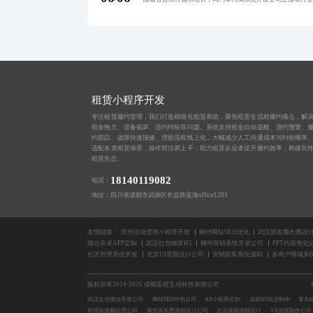
租赁小程序开发
专注租赁履约管理，我们打造精细化租赁系统，聚焦租赁全流程履约痛点，解
租金拖欠、设备损坏、违约纠纷等问题。系统支持租金自动提醒、违约预警、
约跟踪、故障快速报修、理赔流程线上化，大幅减少人工沟通成本与纠纷概率
适配各类租赁场景，操作简洁易上手，助力租赁从业者提升履约效率，构建良
租赁生态。
18140119082
电话：
地址：四川省成都市武侯区长益路蓝海office1201
友情链接：
郑州活动管理小程序开发
柳州网站SEO优化
武汉朋友圈长图设
烟台安卓APP定制
武汉红包抽奖H5
柳州营销系统开发公司
PPT内容美化
社区管理系统开发
北京UI页面设计公司
营销获客系统源码
多商户商城系
版权所有2014-2026 成都蓝橙互动科技有限公司
武汉企业微信开发公司
网站SEO外包公司
AR小程序定制
成都H5玩法制作
青岛
郑州短视频处理公司
秦皇岛长图海报设计公司
北京插画海报设计
VR游戏制作公司