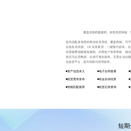
覆盖房源档案建档、租客资质审核、
提供适配多场景的商业租赁系统，覆盖商铺、写字
在线发布房源、VR 实景看房，一键预约咨询，
设置缴费提醒避免逾期。内置租户资质审核、物业
状态与运营数据，生成可视化报表。无需企业自建
化租赁平台，提升招商与管理效率。
资产信息录入
电子合同签署
租赁需求发布
租金自动结算
智能匹配推荐
租赁记录查询
短期